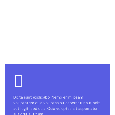
Dicta sunt explicabo. Nemo enim ipsam
voluptatem quia voluptas sit aspernatur aut odit
aut fugit, sed quia. Quia voluptas sit aspernatur
aut odit aut fugit.